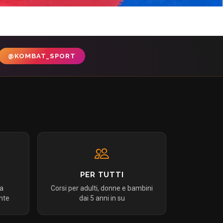
@KOMBAT_SPORT
PER TUTTI
da
Corsi per adulti, donne e bambini
nte
dai 5 anni in su