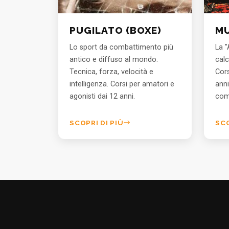
PUGILATO (BOXE)
MU
Lo sport da combattimento più
La "
antico e diffuso al mondo.
calc
Tecnica, forza, velocità e
Cors
intelligenza. Corsi per amatori e
anni
agonisti dai 12 anni.
com
SCOPRI DI PIÙ
SCO