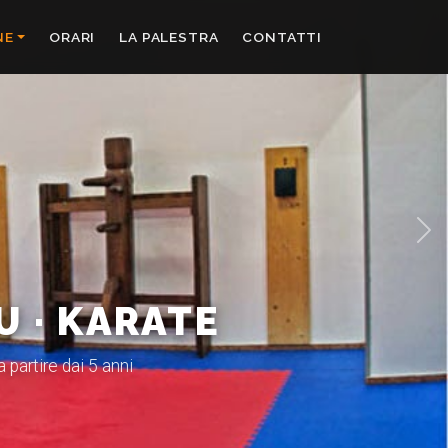
NE
ORARI
LA PALESTRA
CONTATTI
Suc
U · KARATE
 partire dai 5 anni