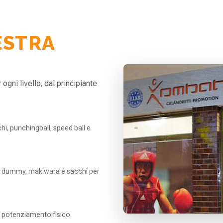
ESTRA
gni livello, dal principiante
i, punchingball, speed ball e
ie, dummy, makiwara e sacchi per
il potenziamento fisico.