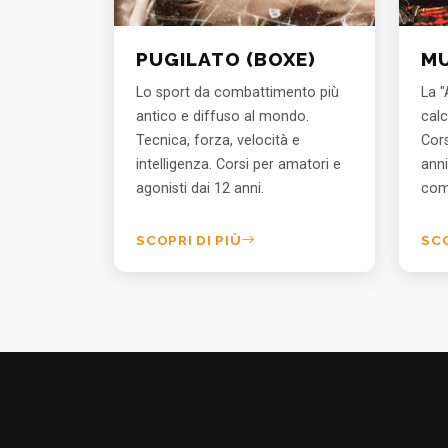
PUGILATO (BOXE)
MU
Lo sport da combattimento più
La "
antico e diffuso al mondo.
calc
Tecnica, forza, velocità e
Cors
intelligenza. Corsi per amatori e
anni
agonisti dai 12 anni.
com
SCOPRI DI PIÙ
SCO