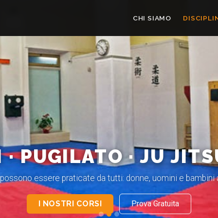
CHI SIAMO
DISCIPLI
 · PUGILATO · JU JITS
 possono essere praticate da tutti: donne, uomini e bambini a
I NOSTRI CORSI
Prova Gratuita