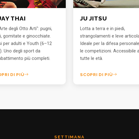
AY THAI
JU JITSU
Arte degli Otto Arti": pugni,
Lotta a terra e in piedi,
i, gomitate e ginocchiate.
strangolamenti e leve articola
i per adulti e Youth (6–12
Ideale per la difesa personal
). Uno degli sport da
le competizioni. Accessibile 
battimento più completi.
tutte le età.
PRI DI PIÙ
SCOPRI DI PIÙ
SETTIMANA