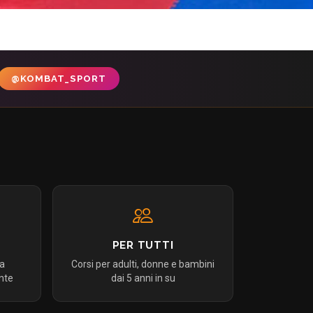
@KOMBAT_SPORT
PER TUTTI
da
Corsi per adulti, donne e bambini
nte
dai 5 anni in su