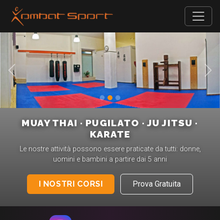
Precedente
Suc
MUAY THAI · PUGILATO · JU JITSU ·
KARATE
Le nostre attività possono essere praticate da tutti: donne,
uomini e bambini a partire dai 5 anni
I NOSTRI CORSI
Prova Gratuita